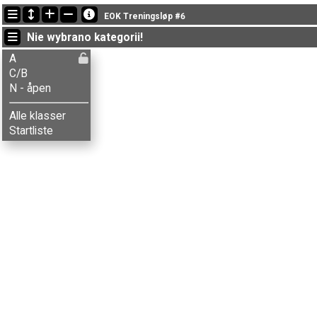
Ostatnie aktualizacje
EOK Treningsløp #6
16:58:31: Elias S-Danielsen (
A
) got new status: dysk.
Nie wybrano kategorii!
19:50:49: Håkon G. Kvamme (
C/B
) ukończył/a z czasem 80:57 (9)
19:43:25: Tore Lindaas (
N - åpen
) ukończył/a with status finished
A
C/B
N - åpen
Alle klasser
Startliste