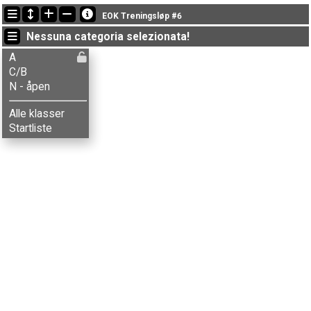
Ultimi aggiornamenti
EOK Treningsløp #6
16:58:31: Elias S-Danielsen (
A
) got new status: SQ
Nessuna categoria selezionata!
19:50:49: Håkon G. Kvamme (
C/B
) è arrivato con il tempo: 80:57 (9)
19:43:25: Tore Lindaas (
N - åpen
) è arrivato with status finished
A
C/B
N - åpen
Alle klasser
Startliste