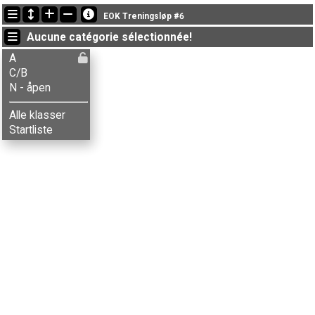
Dernières mises à jour
EOK Treningsløp #6
16:58:31: Elias S-Danielsen (
A
) got new status: disq
Aucune catégorie sélectionnée!
19:50:49: Håkon G. Kvamme (
C/B
) a terminé , chrono: 80:57 (9)
19:43:25: Tore Lindaas (
N - åpen
) a terminé with status finished
A
C/B
N - åpen
Alle klasser
Startliste