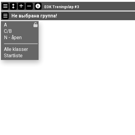
Последние обновления
EOK Treningsløp #3
18:38:47: Aksel T. Fingarsen (
A
) финишировал с результатом 19:37
Не выбрана группа!
18:16:59: Vebjørn H. Storaas (
C/B
) финишировал с результатом 28:
18:16:38: Emil Nergård (
A
) финишировал с результатом 21:44 (5)
A
C/B
N - åpen
Alle klasser
Startliste