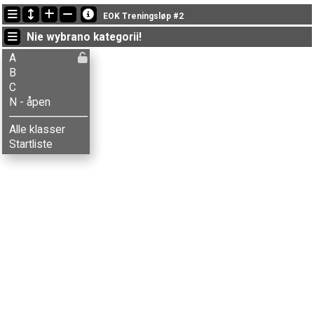
Ostatnie aktualizacje
EOK Treningsløp #2
18:43:08: Sylvia Andersen (
C
) ukończył/a z czasem 25:06 (1)
Nie wybrano kategorii!
18:36:27: Ottar Evensen (
C
) ukończył/a z czasem 43:19 (6)
18:16:08: Aksel T. Fingarsen (
A
) ukończył/a z czasem 25:55 (1)
A
B
C
N - åpen
Alle klasser
Startliste