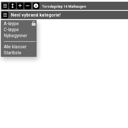
Nejnovější změny
Torsdagsløp 14 Maihaugen
18:04:55: Øystein Bakken (
A-løype
) got new status: disq
Není vybraná kategorie!
17:42:29: Asbjørn M. Svensen (
A-løype
) doběhl v čase * (1)
A-løype
C-løype
Nybegynner
Alle klasser
Startliste