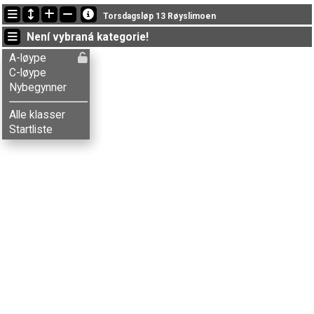
Nejnovější změny
Torsdagsløp 13 Røyslimoen
19:25:20: Jon V. Lunde (
A-løype
) doběhl v čase 120:13 (18)
Není vybraná kategorie!
19:17:20: Sigrid S. Magerøy (
Nybegynner
) doběhl with status finished
19:08:09: Line Kvannli (
Nybegynner
) doběhl with status finished
A-løype
C-løype
Nybegynner
Alle klasser
Startliste