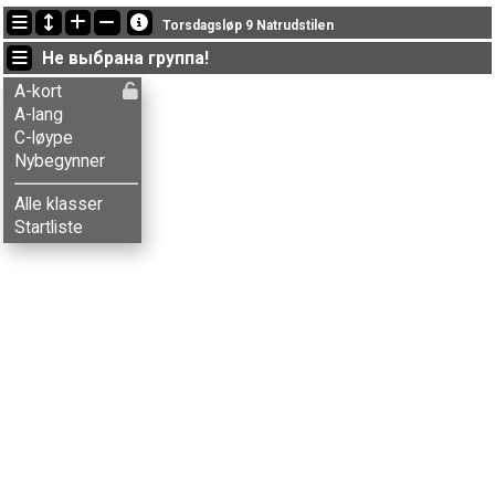
Последние обновления
Torsdagsløp 9 Natrudstilen
08:45:57: Widar Trømborg (
A-kort
) финишировал с результатом 60:00 (7)
Не выбрана группа!
21:08:28: Jakob J. Andersen (
A-lang
) got new status: disq
19:58:03: Even R. Ruud (
C-løype
) финишировал с результатом 45:00 (5)
A-kort
A-lang
C-løype
Nybegynner
Alle klasser
Startliste