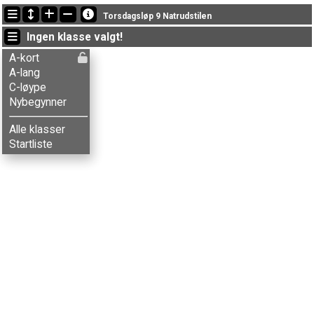
Siste oppdateringer
Torsdagsløp 9 Natrudstilen
08:45:57: Widar Trømborg (
A-kort
) kom i mål med tiden 1:00:00 (7)
Ingen klasse valgt!
21:08:28: Jakob J. Andersen (
A-lang
) fikk ny status: disket
19:58:03: Even R. Ruud (
C-løype
) kom i mål med tiden 45:00 (5)
A-kort
A-lang
C-løype
Nybegynner
Alle klasser
Startliste