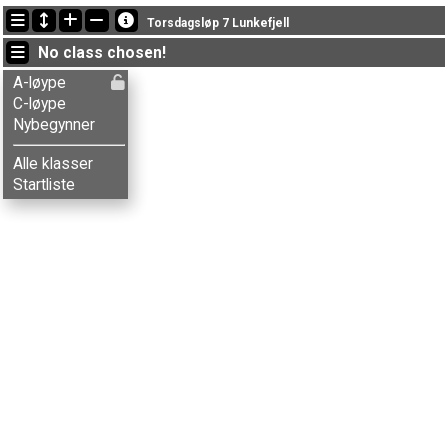
Latest updates
Torsdagsløp 7 Lunkefjell
19:51:34: Andreas S. Magerøy (
A-løype
) got new status: dns
No class chosen!
19:51:19: Jan O.B. Gjermundshaug (
A-løype
) got new status: dns
19:50:55: Inger J.M. Vaadal (
A-løype
) got new status: disq
A-løype
C-løype
Nybegynner
Alle klasser
Startliste