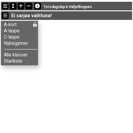
Viimeisimmät tulokset
Torsdagsløp 6 Hafjelltoppen
19:51:41: Olene H. Vognild (
Nybegynner
) maalissa with status finished
Ei sarjaa valittuna!
19:48:17: Emelie H. Vognild (
Nybegynner
) maalissa with status finished
19:43:50: Alma G-Mørkve (
Nybegynner
) maalissa with status finished
A-kort
A-løype
C-løype
Nybegynner
Alle klasser
Startliste