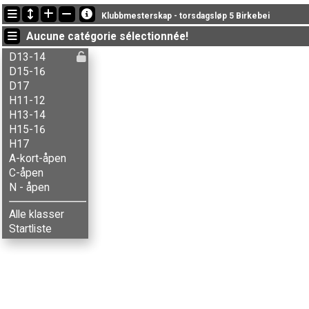
Dernières mises à jour
Klubbmesterskap - torsdagsløp 5 Birkebei
09:55:27: Håkon T-Dietrichson (
N - åpen
) got new status: abandon
Aucune catégorie sélectionnée!
09:55:20: Ingrid R. Gunstad (
N - åpen
) got new status: abandon
09:55:13: Brede R. Ruud (
N - åpen
) got new status: abandon
D13-14
D15-16
D17
H11-12
H13-14
H15-16
H17
A-kort-åpen
C-åpen
N - åpen
Alle klasser
Startliste