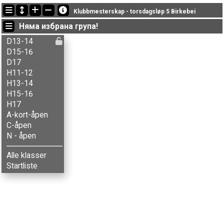
Последно обновени
Klubbmesterskap - torsdagsløp 5 Birkebei
09:55:27: Håkon T-Dietrichson (
N - åpen
) got new status: dnf
Няма избрана група!
09:55:20: Ingrid R. Gunstad (
N - åpen
) got new status: dnf
09:55:13: Brede R. Ruud (
N - åpen
) got new status: dnf
D13-14
D15-16
D17
H11-12
H13-14
H15-16
H17
A-kort-åpen
C-åpen
N - åpen
Alle klasser
Startliste