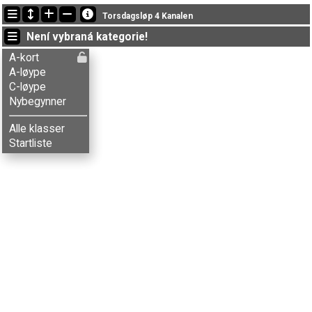
Nejnovější změny
Torsdagsløp 4 Kanalen
18:51:15: Øystein Rodem (
A-løype
) doběhl v čase 85:13 (23)
Není vybraná kategorie!
18:45:54: Petter Sørensen (
A-løype
) doběhl v čase 72:47 (21)
18:35:41: trym marstrander (
C-løype
) got new status: disq
A-kort
A-løype
C-løype
Nybegynner
Alle klasser
Startliste