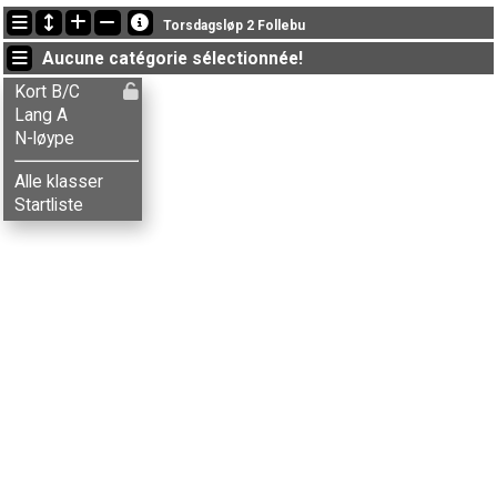
Dernières mises à jour
Torsdagsløp 2 Follebu
21:01:40: Alma G-Mørkve (
N-løype
) a terminé , chrono: 18:22 (3)
Aucune catégorie sélectionnée!
21:01:40: Balder H. Larsen (
Lang A
) a terminé , chrono: 29:37 (7)
21:01:40: Carl J. Bergman (
Lang A
) a terminé , chrono: 35:07 (14)
Kort B/C
Lang A
N-løype
Alle klasser
Startliste