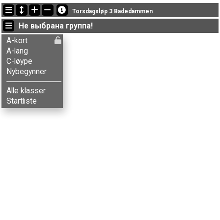
Последние обновления
Torsdagsløp 3 Badedammen
22:40:22: Ole J. Bakken (
Nybegynner
) финишировал with status finished
Не выбрана группа!
18:56:06: Henrik L-Lund (
A-lang
) got new status: dns
18:29:43: Ove Bontveit (
A-lang
) финишировал с результатом 38:51 (15)
A-kort
A-lang
C-løype
Nybegynner
Alle klasser
Startliste