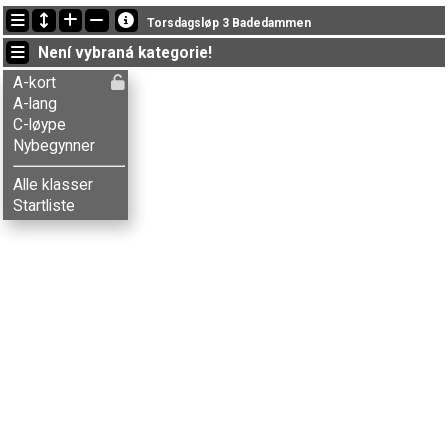
Nejnovější změny
Torsdagsløp 3 Badedammen
22:40:22: Ole J. Bakken (
Nybegynner
) doběhl with status finished
Není vybraná kategorie!
18:56:06: Henrik L-Lund (
A-lang
) got new status: dns
18:29:43: Ove Bontveit (
A-lang
) doběhl v čase 38:51 (15)
A-kort
A-lang
C-løype
Nybegynner
Alle klasser
Startliste