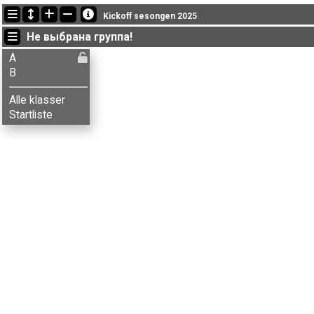
Последние обновления
Kickoff sesongen 2025
18:52:04: Aksel B. Carlson (
B
) финишировал с результатом 35:51 (
Не выбрана группа!
18:52:04: Ane Beitdokken (
B
) финишировал с результатом 42:14 (
18:52:04: Anita G. Tollefsen (
B
) финишировал с результатом 54:15
A
B
Alle klasser
Startliste