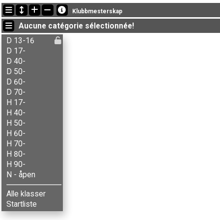
Dernières mises à jour
Klubbmesterskap
12:21:20: June Rogstad (
D 17-
) got new status: disq
Aucune catégorie sélectionnée!
12:13:13: Maren B. Rud (
D 17-
) a terminé , chrono: 59:13 (6)
12:10:19: Sigurd Skaaden (
H 40-
) a terminé , chrono: 58:04 (2)
D 13-16
D 17-
D 40-
D 50-
D 60-
D 70-
H 17-
H 40-
H 50-
H 60-
H 70-
H 80-
H 90-
N - åpen
Alle klasser
Startliste