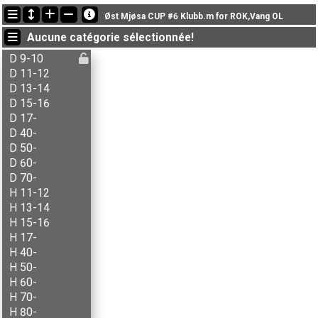
Dernières mises à jour
Øst Mjøsa CUP #6 Klubb.m for ROK,Vang OL
19:21:56: Lars Krogstie (
H 40-
) a terminé , chrono: 98:12 (2)
Aucune catégorie sélectionnée!
19:19:25: Simen Bordal (
H 17-
) a terminé , chrono: 58:20 (5)
19:10:33: Kristian Ulekleiv (
H 17-
) got new status: disq
D 9-10
D 11-12
D 13-14
D 15-16
D 17-
D 40-
D 50-
D 60-
D 70-
H 11-12
H 13-14
H 15-16
H 17-
H 40-
H 50-
H 60-
H 70-
H 80-