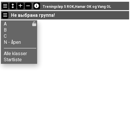
Последние обновления
Treningsløp 5 ROK,Hamar OK og Vang OL
23:58:21: Ola Jordheim (
A
) got new status: disq
Не выбрана группа!
18:54:19: Jokop Løfdal (
C
) got new status: disq
18:37:38: Inger M. Øygard (
B
) финишировал с результатом 35:31 (15)
A
B
C
N - åpen
Alle klasser
Startliste