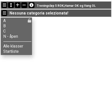
Ultimi aggiornamenti
Treningsløp 5 ROK,Hamar OK og Vang OL
23:58:21: Ola Jordheim (
A
) got new status: SQ
Nessuna categoria selezionata!
18:54:19: Jokop Løfdal (
C
) got new status: SQ
18:37:38: Inger M. Øygard (
B
) è arrivato con il tempo: 35:31 (15)
A
B
C
N - åpen
Alle klasser
Startliste