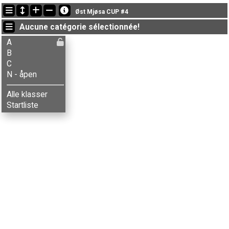
Dernières mises à jour
Øst Mjøsa CUP #4
07:18:17: Aksel B. Carlson (
B
) a terminé , chrono: 24:29 (1)
Aucune catégorie sélectionnée!
07:18:17: Anne M. Bordal (
A
) a terminé , chrono: 28:49 (14)
07:18:17: Arne Røste (
A
) a terminé , chrono: 27:45 (12)
A
B
C
N - åpen
Alle klasser
Startliste