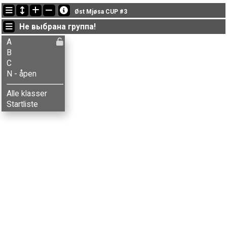
Последние обновления
Øst Mjøsa CUP #3
19:27:16: Kari S. Henriksen (
N - åpen
) финишировал with status finished
Не выбрана группа!
19:19:47: Tone Bleken Rud (
B
) got new status: dns
19:16:34: Turi Nordengen (
C
) финишировал с результатом 51:16 (10)
A
B
C
N - åpen
Alle klasser
Startliste