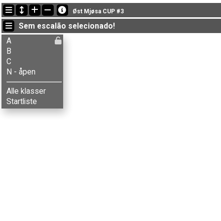
Últimas atualizações
Øst Mjøsa CUP #3
19:27:16: Kari S. Henriksen (
N - åpen
) terminou with status finished
Sem escalão selecionado!
19:19:47: Tone Bleken Rud (
B
) got new status: dns
19:16:34: Turi Nordengen (
C
) terminou com o tempo de 51:16 (10)
A
B
C
N - åpen
Alle klasser
Startliste