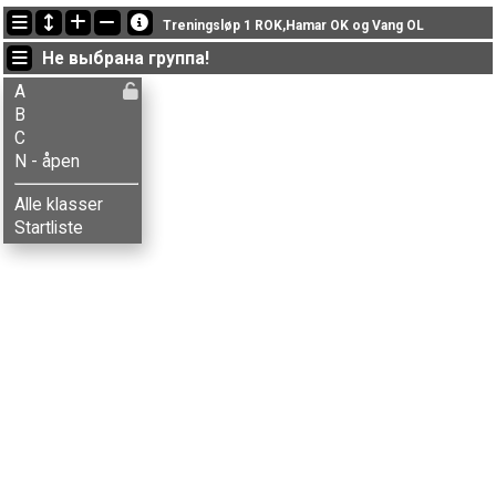
Последние обновления
Treningsløp 1 ROK,Hamar OK og Vang OL
18:08:15: Linda T. Thorvaldsen (
A
) got new status: disq
Не выбрана группа!
18:01:14: Knut Helstad (
A
) финишировал с результатом 69:41 (8)
17:59:52: Balder L-Magnor (
C
) got new status: disq
A
B
C
N - åpen
Alle klasser
Startliste