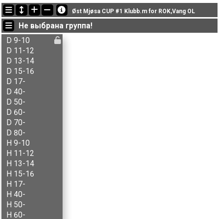
Последние обновления
Øst Mjøsa CUP #1 Klubb.m for ROK,Vang OL
22:21:41: Aksel T. Fingarsen (
H 15-16
) финишировал с результатом 18:52 (2)
Не выбрана группа!
22:21:41: Anna-Thekla Tonjer (
D 40-
) финишировал с результатом 19:52 (2)
22:21:41: Anne M. Stenberg (
D 60-
) финишировал с результатом 21:36 (2)
D 9-10
D 11-12
D 13-14
D 15-16
D 17-
D 40-
D 50-
D 60-
D 70-
D 80-
H 9-10
H 11-12
H 13-14
H 15-16
H 17-
H 40-
H 50-
H 60-