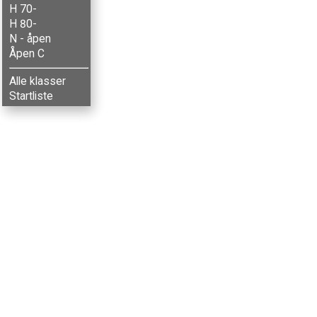
H 70-
H 80-
N - åpen
Åpen C
Alle klasser
Startliste