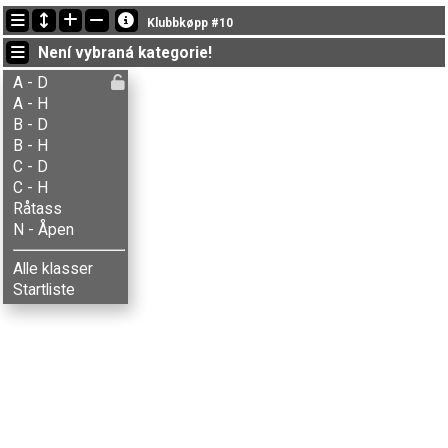
Nejnovější změny
Klubbkøpp #10
18:41:00: Berit G.H. Skjærbakken (
C - Damer
) got new status: disq
Není vybraná kategorie!
18:40:57: Ingrid H. Skjærbakken (
B - Damer
) doběhl v čase 57:36 (2)
18:39:39: Svein Godager (
B - Herrer
) doběhl v čase 37:22 (1)
A - D
A - H
B - D
B - H
C - D
C - H
Råtass
N - Åpen
Alle klasser
Startliste