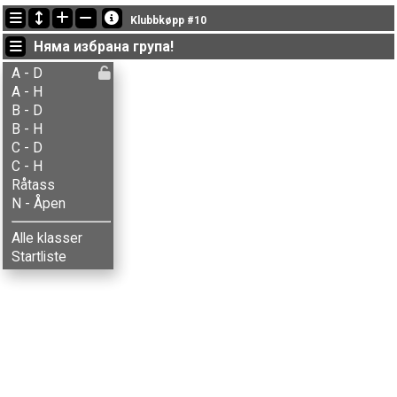
Последно обновени
Klubbkøpp #10
18:41:00: Berit G.H. Skjærbakken (
C - Damer
) got new status: disq
Няма избрана група!
18:40:57: Ingrid H. Skjærbakken (
B - Damer
) финиширал с време 57:36 (2)
18:39:39: Svein Godager (
B - Herrer
) финиширал с време 37:22 (1)
A - D
A - H
B - D
B - H
C - D
C - H
Råtass
N - Åpen
Alle klasser
Startliste