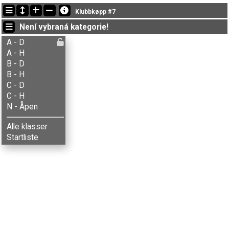
Nejnovější změny
Klubbkøpp #7
18:48:52: Nina Smestad (
A - Damer
) doběhl v čase 31:17 (2)
Není vybraná kategorie!
18:46:37: Mona S-Bjerke (
B - Damer
) doběhl v čase 28:37 (2)
18:46:01: Harald Berge (
A - Herrer
) doběhl v čase 33:23 (5)
A - D
A - H
B - D
B - H
C - D
C - H
N - Åpen
Alle klasser
Startliste