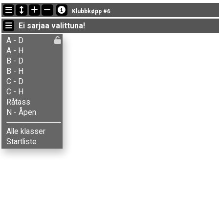
Viimeisimmät tulokset
Klubbkøpp #6
19:22:17: Sigurd Skaaden (
A - Herrer
) maalissa ajalla 1:13:23 (5)
Ei sarjaa valittuna!
19:13:59: Mona S-Bjerke (
B - Damer
) maalissa ajalla 1:04:48 (3)
19:12:08: Mathilde Skaaden (
C - Damer
) maalissa ajalla 1:02:57 (3)
A - D
A - H
B - D
B - H
C - D
C - H
Råtass
N - Åpen
Alle klasser
Startliste