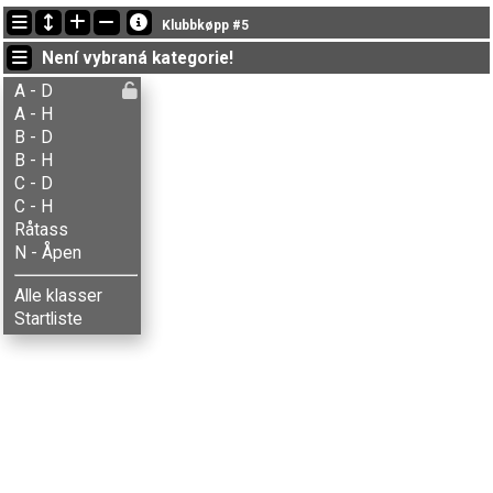
Nejnovější změny
Klubbkøpp #5
19:28:36: Marianne R. Skjærstad (
B - Damer
) doběhl v čase 86:15 (6)
Není vybraná kategorie!
19:27:22: Sigurd Skaaden (
A - Herrer
) got new status: disq
19:15:47: Nina Smestad (
A - Damer
) doběhl v čase 60:38 (1)
A - D
A - H
B - D
B - H
C - D
C - H
Råtass
N - Åpen
Alle klasser
Startliste