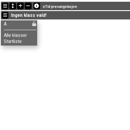
Senaste passeringarna
oTid presangstasjon
20:42:17: Geir Myhr Øien (
A
) fick ny status: diskv.
Ingen klass vald!
15:10:29: Jon-Anders Bordal (
A
) fick ny status: diskv.
15:10:28: Kristian S. Førde (
A
) fick ny status: diskv.
A
Alle klasser
Startliste