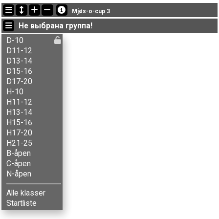
Последние обновления
Mjøs-o-cup 3
19:37:03: Håkon D-Hofseth (
C-åpen
) got new status: dns
Не выбрана группа!
19:33:58: Synne Eriksfallet (
D13-14
) got new status: disq
19:32:46: Ivan C. N-Djuve (
H15-16
) финишировал с результатом 79:33 (5)
D-10
D11-12
D13-14
D15-16
D17-20
H-10
H11-12
H13-14
H15-16
H17-20
H21-25
B-åpen
C-åpen
N-åpen
Alle klasser
Startliste