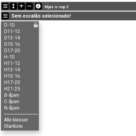
Últimas atualizações
Mjøs-o-cup 3
19:37:03: Håkon D-Hofseth (
C-åpen
) got new status: dns
Sem escalão selecionado!
19:33:58: Synne Eriksfallet (
D13-14
) got new status: disq
19:32:46: Ivan C. N-Djuve (
H15-16
) terminou com o tempo de 79:33 
D-10
D11-12
D13-14
D15-16
D17-20
H-10
H11-12
H13-14
H15-16
H17-20
H21-25
B-åpen
C-åpen
N-åpen
Alle klasser
Startliste