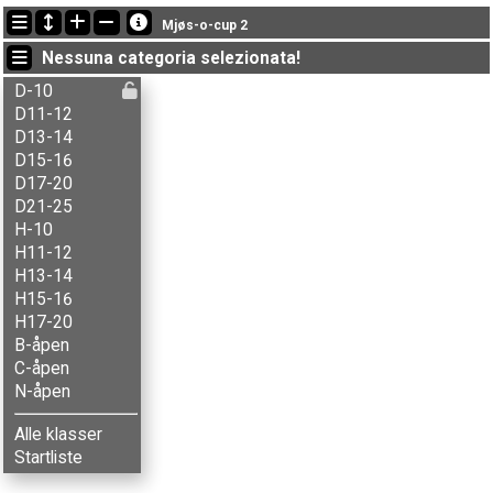
Ultimi aggiornamenti
Mjøs-o-cup 2
19:27:14: Fridtjof Svenkerud (
H-10
) è arrivato con il tempo: 11:04 (4)
Nessuna categoria selezionata!
18:52:36: Agnes N. Storengen (
N-åpen
) è arrivato with status finished
18:52:36: Aksel B. Carlson (
H13-14
) è arrivato con il tempo: 15:20 (3)
D-10
D11-12
D13-14
D15-16
D17-20
D21-25
H-10
H11-12
H13-14
H15-16
H17-20
B-åpen
C-åpen
N-åpen
Alle klasser
Startliste