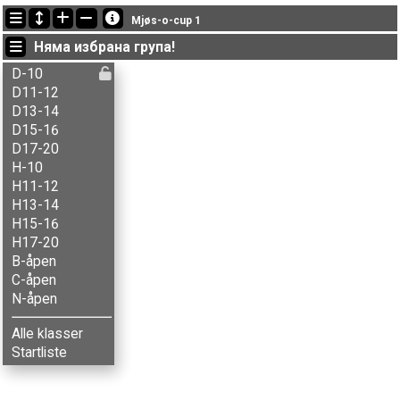
Последно обновени
Mjøs-o-cup 1
10:06:16: Agnes N. Storengen (
N-åpen
) финиширал with status finished
Няма избрана група!
10:06:16: Aksel B. Carlson (
H13-14
) финиширал с време 20:34 (2)
10:06:16: Aksel T. Fingarsen (
H15-16
) финиширал с време 19:32 (3)
D-10
D11-12
D13-14
D15-16
D17-20
H-10
H11-12
H13-14
H15-16
H17-20
B-åpen
C-åpen
N-åpen
Alle klasser
Startliste