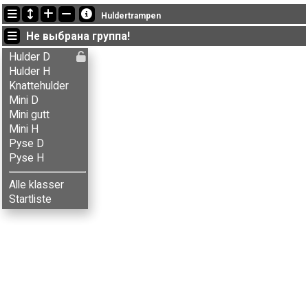
Последние обновления
Huldertrampen
00:30:00: Agnar Renolen (
Pyse herrer
) финишировал с результатом 84:02 (13)
Не выбрана группа!
00:30:00: Andrea Gaustadseter (
Knattehulder
) финишировал с результатом 40:03 (6)
00:30:00: Anita Stenseth (
Mini damer
) финишировал с результатом 48:35 (2)
Hulder D
Hulder H
Knattehulder
Mini D
Mini gutt
Mini H
Pyse D
Pyse H
Alle klasser
Startliste