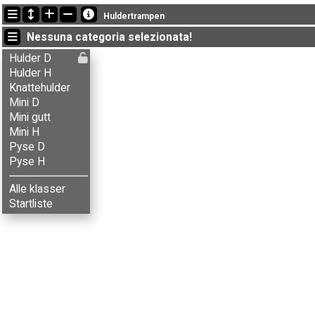
Ultimi aggiornamenti
Huldertrampen
00:30:00: Agnar Renolen (
Pyse herrer
) è arrivato con il tempo: 84:0
Nessuna categoria selezionata!
00:30:00: Andrea Gaustadseter (
Knattehulder
) è arrivato con il tem
00:30:00: Anita Stenseth (
Mini damer
) è arrivato con il tempo: 48:35
Hulder D
Hulder H
Knattehulder
Mini D
Mini gutt
Mini H
Pyse D
Pyse H
Alle klasser
Startliste