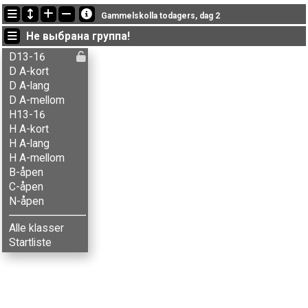
Последние обновления
Gammelskolla todagers, dag 2
15:05:54: Kristian G. Ulekleiv (
Herrer A-lang
) финишировал с результатом 154:19 (32)
Не выбрана группа!
14:42:49: Marius Brateng (
Herrer A-lang
) got new status: disq
14:21:39: Sigmund Vister (
Herrer A-mellom
) got new status: dns
D13-16
D A-kort
D A-lang
D A-mellom
H13-16
H A-kort
H A-lang
H A-mellom
B-åpen
C-åpen
N-åpen
Alle klasser
Startliste