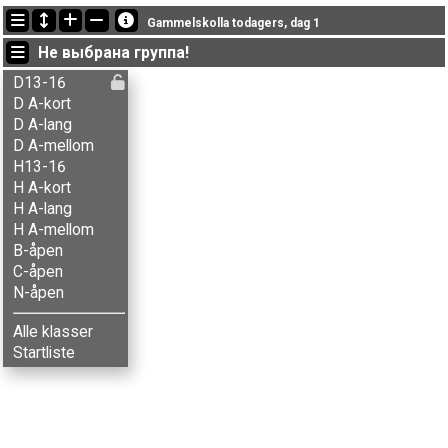
Последние обновления
Gammelskolla todagers, dag 1
07:54:04: Linn Blekkan (
N-åpen
) финишировал with status finished
Не выбрана группа!
18:51:37: Antonin Talon (
C-åpen
) финишировал с результатом 44:11 (10)
18:39:35: Charlotte Thrane (
Damer A-lang
) финишировал с результатом 111:59 (14)
D13-16
D A-kort
D A-lang
D A-mellom
H13-16
H A-kort
H A-lang
H A-mellom
B-åpen
C-åpen
N-åpen
Alle klasser
Startliste