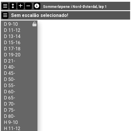
Últimas atualizações
Sommerløpene i Nord-Østerdal, løp 1
21:34:26: Sondre S. Berg (
N1-åpen
) terminou with status finished
Sem escalão selecionado!
19:27:47: Simen Sørensen (
H 9-10
) got new status: dns
19:27:41: Ole K. Kristensen (
H 55-
) got new status: dns
D 9-10
D 11-12
D 13-14
D 15-16
D 17-18
D 19-20
D 21-
D 40-
D 45-
D 50-
D 55-
D 60-
D 65-
D 70-
D 75-
D 80-
H 9-10
H 11-12