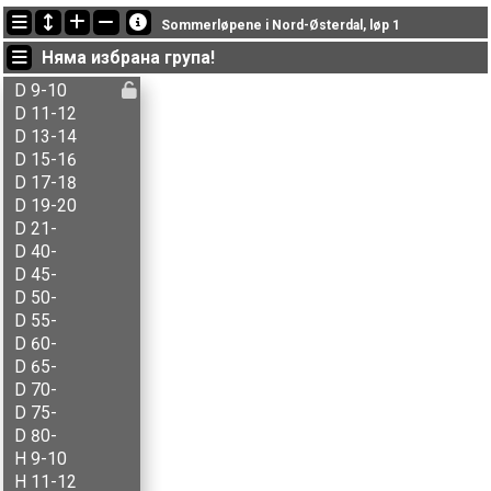
Последно обновени
Sommerløpene i Nord-Østerdal, løp 1
21:34:26: Sondre S. Berg (
N1-åpen
) финиширал with status finished
Няма избрана група!
19:27:47: Simen Sørensen (
H 9-10
) got new status: dns
19:27:41: Ole K. Kristensen (
H 55-
) got new status: dns
D 9-10
D 11-12
D 13-14
D 15-16
D 17-18
D 19-20
D 21-
D 40-
D 45-
D 50-
D 55-
D 60-
D 65-
D 70-
D 75-
D 80-
H 9-10
H 11-12