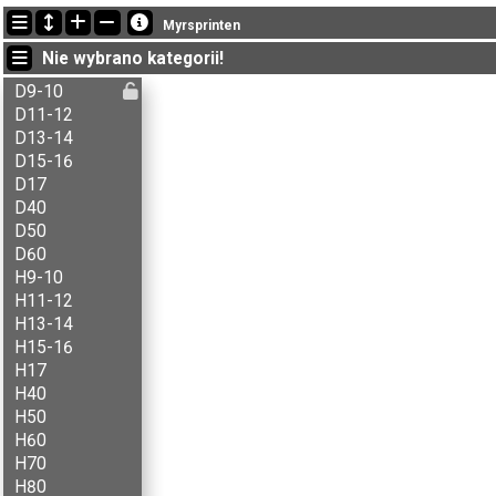
Ostatnie aktualizacje
Myrsprinten
14:08:27: Kent E. Nilsen (
B-åpen
) ukończył/a z czasem 97:59 (11)
Nie wybrano kategorii!
14:00:19: Stine Ø. Dalberg (
A-åpen
) ukończył/a z czasem 56:53 (9)
13:42:25: Herman Bakke (
H60
) ukończył/a z czasem 77:17 (11)
D9-10
D11-12
D13-14
D15-16
D17
D40
D50
D60
H9-10
H11-12
H13-14
H15-16
H17
H40
H50
H60
H70
H80