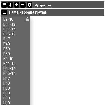
Последно обновени
Myrsprinten
14:08:27: Kent E. Nilsen (
B-åpen
) финиширал с време 97:59 (11)
Няма избрана група!
14:00:19: Stine Ø. Dalberg (
A-åpen
) финиширал с време 56:53 (9)
13:42:25: Herman Bakke (
H60
) финиширал с време 77:17 (11)
D9-10
D11-12
D13-14
D15-16
D17
D40
D50
D60
H9-10
H11-12
H13-14
H15-16
H17
H40
H50
H60
H70
H80