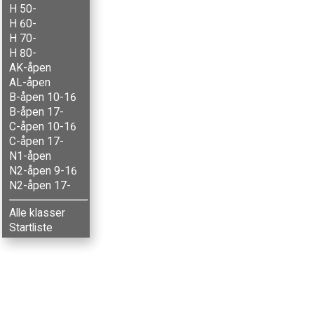
H 50-
H 60-
H 70-
H 80-
AK-åpen
AL-åpen
B-åpen 10-16
B-åpen 17-
C-åpen 10-16
C-åpen 17-
N1-åpen
N2-åpen 9-16
N2-åpen 17-
Alle klasser
Startliste