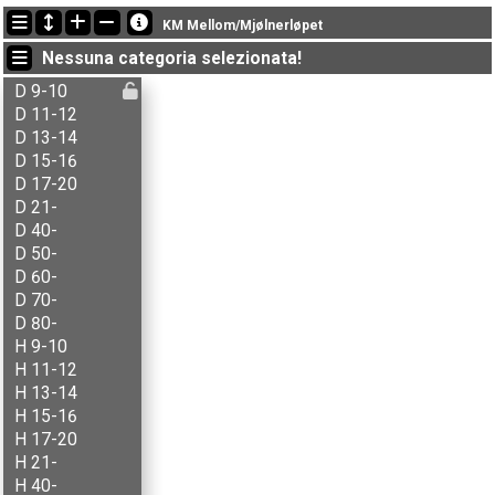
Ultimi aggiornamenti
KM Mellom/Mjølnerløpet
11:52:05: Lars Skramstad (
B-åpen 17-
) è arrivato con il tempo: 44:41 (4)
Nessuna categoria selezionata!
11:34:29: Terje Gudbrandsen (
AK-åpen
) è arrivato con il tempo: 32:45 (2)
11:27:28: Unn Aasterud (
N2-åpen 17-
) è arrivato con il tempo: 24:24 (1)
D 9-10
D 11-12
D 13-14
D 15-16
D 17-20
D 21-
D 40-
D 50-
D 60-
D 70-
D 80-
H 9-10
H 11-12
H 13-14
H 15-16
H 17-20
H 21-
H 40-