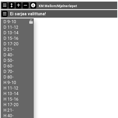
Viimeisimmät tulokset
KM Mellom/Mjølnerløpet
11:52:05: Lars Skramstad (
B-åpen 17-
) maalissa ajalla 44:41 (4)
Ei sarjaa valittuna!
11:34:29: Terje Gudbrandsen (
AK-åpen
) maalissa ajalla 32:45 (2)
11:27:28: Unn Aasterud (
N2-åpen 17-
) maalissa ajalla 24:24 (1)
D 9-10
D 11-12
D 13-14
D 15-16
D 17-20
D 21-
D 40-
D 50-
D 60-
D 70-
D 80-
H 9-10
H 11-12
H 13-14
H 15-16
H 17-20
H 21-
H 40-