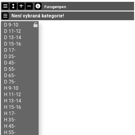
Nejnovější změny
Furugampen
00:51:12: Franke (
N2-åpen 17-
) got new status: disq
Není vybraná kategorie!
00:51:12: Aksel B. Carlson (
H 13-14
) doběhl v čase 22:01 (2)
00:51:12: Ane Hjelmstad (
D 11-12
) doběhl v čase 17:47 (1)
D 9-10
D 11-12
D 13-14
D 15-16
D 17-
D 35-
D 45-
D 55-
D 65-
D 75-
H 9-10
H 11-12
H 13-14
H 15-16
H 17-
H 35-
H 45-
H 55-