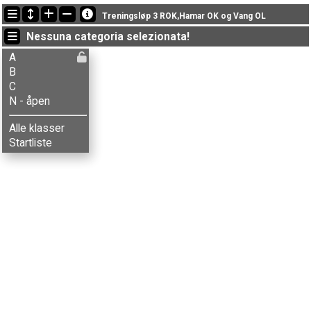
Ultimi aggiornamenti
Treningsløp 3 ROK,Hamar OK og Vang OL
18:37:56: Tone Bleken Rud (
A
) è passato al punto 2.1km #169 con il tempo: 06:20 (1)
Nessuna categoria selezionata!
18:35:23: Mina Bleken Rud (
A
) è passato al punto 2.1km #169 con il tempo: 06:21 (2)
23:02:22: Tone Bleken Rud (
A
) è passato al punto 0.9km #169 con il tempo: 04:20 (1)
A
B
C
N - åpen
Alle klasser
Startliste