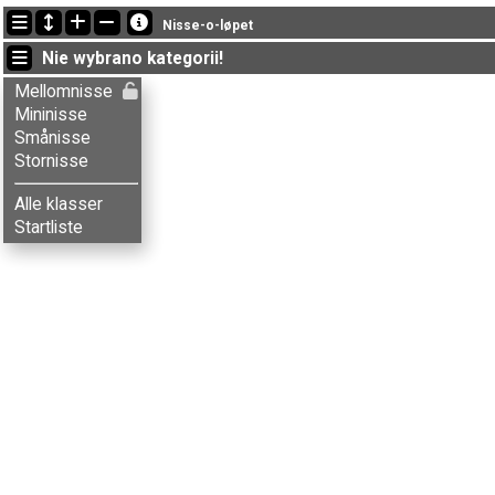
Ostatnie aktualizacje
Nisse-o-løpet
14:34:16: Aksel B. Carlson (
Mellomnisse
) ukończył/a z czasem 122
Nie wybrano kategorii!
14:34:16: Aksel T. Fingarsen (
Stornisse
) ukończył/a z czasem 117:
14:34:16: Anders Skjeset (
Stornisse
) ukończył/a z czasem 133:06 
Mellomnisse
Mininisse
Smånisse
Stornisse
Alle klasser
Startliste